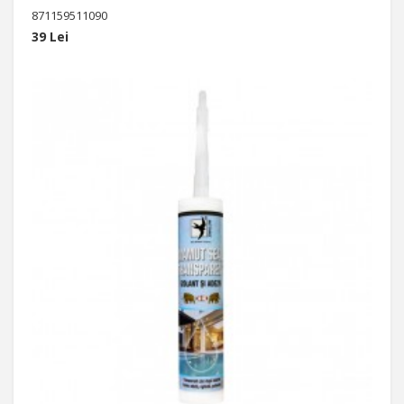
871159511090
39 Lei