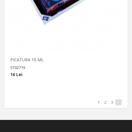
PICATURA 10 ML
ST02719
16 Lei
1
2
3