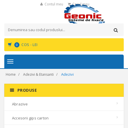
Contul meu
Cosul meu
COS -
LEI
0
Toggle
navigation
Adezivi
Home
Adezivi & Etansanti
PRODUSE
Abrazive
Accesorii gips carton