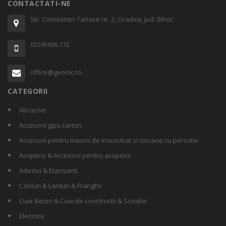
CONTACTATI-NE
Str. Constantin Tanase nr. 2, Oradea, Jud. Bihor
0259/406.172
office@geonic.ro
CATEGORII
Abrazive
Accesorii gips carton
Accesorii pentru masini de insurubat si ciocane cu percutie
Acoperis & Accesorii pentru acoperis
Adezivi & Etansanti
Cabluri & Lanturi & Franghii
Cuie Beton & Cuie de constructii & Scoabe
Electrice