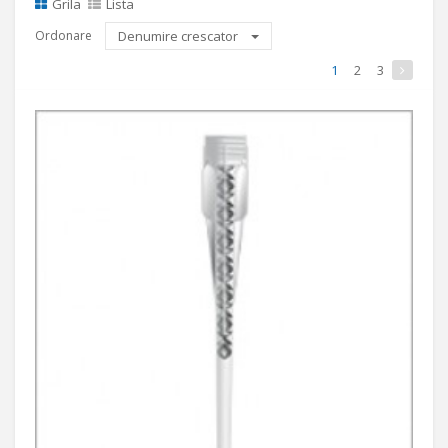
Grila
Lista
Ordonare
Denumire crescator
1
2
3