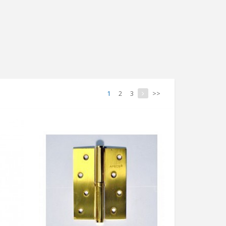
1
2
3
>>