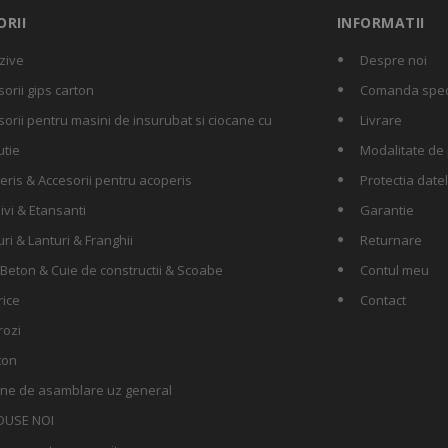
RII
INFORMATII
zive
Despre noi
orii gips carton
Comanda spec
orii pentru masini de insurubat si ciocane cu
Livrare
utie
Modalitate de 
eris & Accesorii pentru acoperis
Protectia date
ivi & Etansanti
Garantie
ri & Lanturi & Franghii
Returnare
 Beton & Cuie de constructii & Scoabe
Contul meu
rice
Contact
rozi
ton
ne de asamblare uz general
DUSE NOI