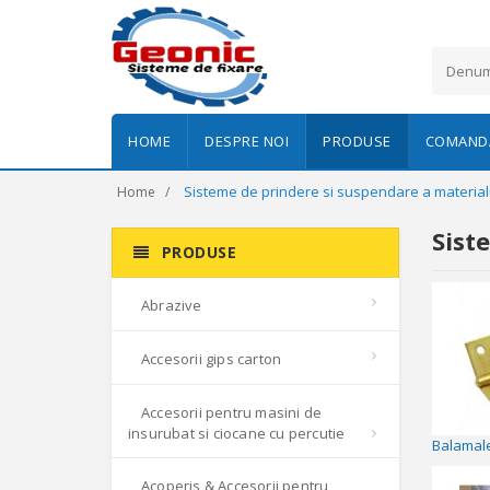
HOME
DESPRE NOI
PRODUSE
COMANDA
Sisteme de prindere si suspendare a material
Home
Sist
PRODUSE
Abrazive
Accesorii gips carton
Accesorii pentru masini de
insurubat si ciocane cu percutie
Balamal
Acoperis & Accesorii pentru