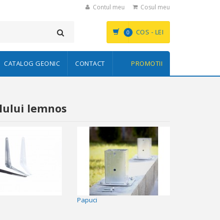
Contul meu
Cosul meu
COS -
LEI
0
CATALOG GEONIC
CONTACT
PROMOTII
lului lemnos
Papuci