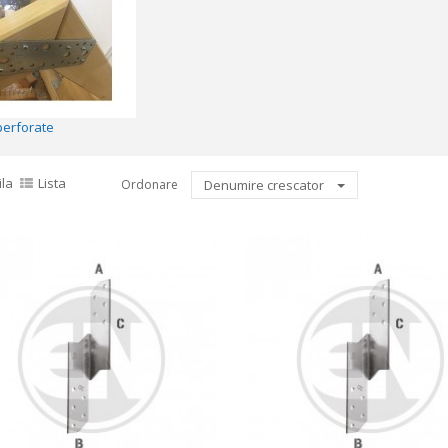
perforate
ila
Lista
Ordonare
Denumire crescator