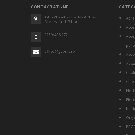
CONTACTATI-NE
CATEGO
Str. Constantin Tanase nr. 2,
Abra
Oradea, Jud. Bihor
Acces
0259/406.172
Acces
perc
office@geonic.ro
Acop
Adez
Cablu
Cuie
Elect
Elect
honi
Orga
PRO