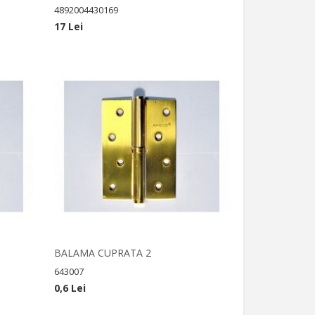
4892004430169
17 Lei
BALAMA CUPRATA 2
643007
0,6 Lei