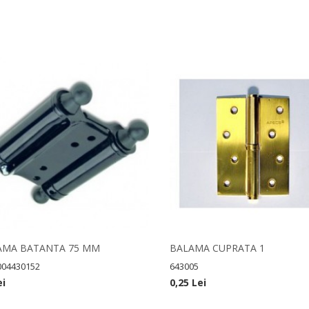
AMA BATANTA 75 MM
BALAMA CUPRATA 1
004430152
643005
ei
0,25 Lei