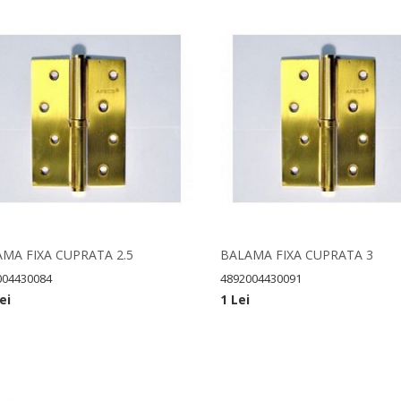
MA FIXA CUPRATA 2.5
BALAMA FIXA CUPRATA 3
004430084
4892004430091
ei
1 Lei