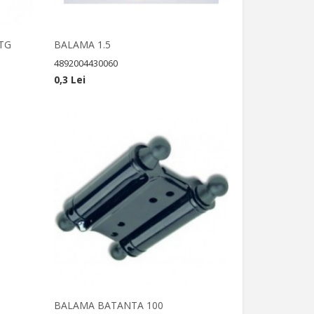
TG
BALAMA 1.5
4892004430060
0,3 Lei
BALAMA BATANTA 100