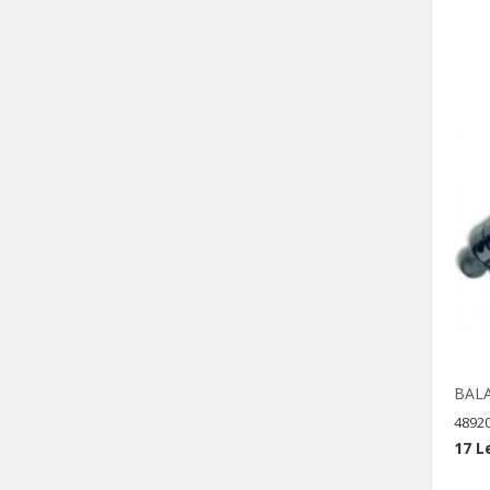
BAL
4892
17 L