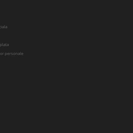
iala
plata
lor personale