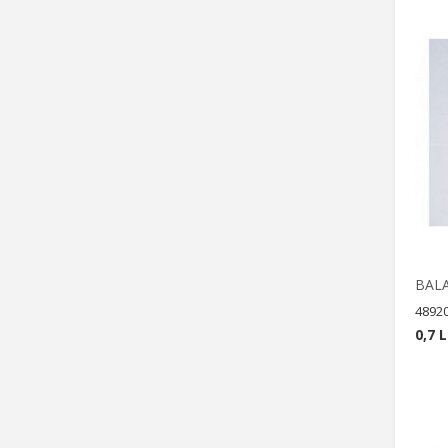
BALA
4892
0,7 L