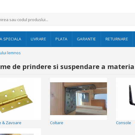
 SPECIALA
LIVRARE
PLATA
GARANTIE
RETURNARE
ului lemnos
eme de prindere si suspendare a materia
e & Zavoare
Coltare
Console