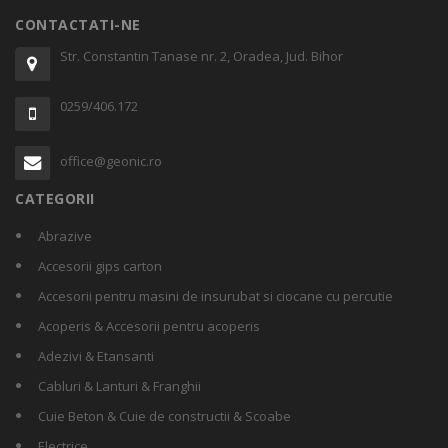
CONTACTATI-NE
Str. Constantin Tanase nr. 2, Oradea, Jud. Bihor
0259/406.172
office@geonic.ro
CATEGORII
Abrazive
Accesorii gips carton
Accesorii pentru masini de insurubat si ciocane cu percutie
Acoperis & Accesorii pentru acoperis
Adezivi & Etansanti
Cabluri & Lanturi & Franghii
Cuie Beton & Cuie de constructii & Scoabe
Electrice