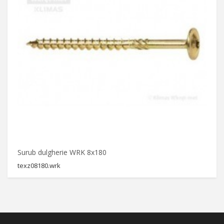
Surub dulgherie WRK 8x180
A
texz08180.wrk
AG