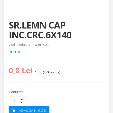
SR.LEMN CAP
INC.CRC.6X140
Cod produs:
TPPO60140G
IN STOC
0,8 Lei
/ buc (TVA inclus)
Cantitate:
ADAUGA IN COS