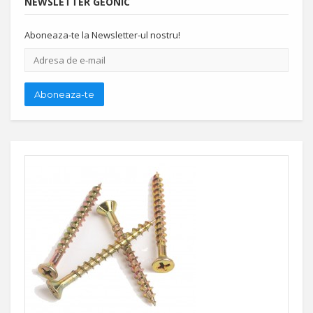
NEWSLETTER GEONIC
Aboneaza-te la Newsletter-ul nostru!
Adresa
de
e-
mail
Aboneaza-te