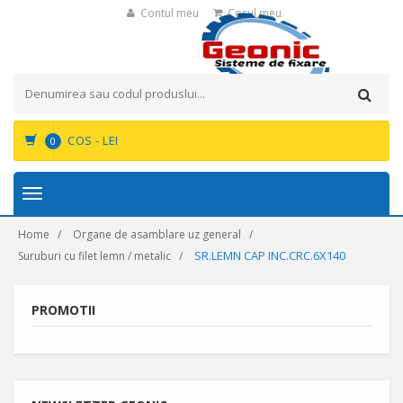
Contul meu
Cosul meu
COS -
LEI
0
Toggle
navigation
Home
Organe de asamblare uz general
SR.LEMN CAP INC.CRC.6X140
Suruburi cu filet lemn / metalic
PROMOTII